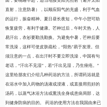
面，要晚睡早起，适当地接受阳光照射（避开太阳
直射，注意防暑），以顺应阳气的充盛，利于气血
的运行，振奋精神。夏日昼长夜短，中午小憩可助
恢复疲劳，有利于健康。芒种过后，午时天热，人
易汗出，衣衫要勤洗勤换。为避免中暑，芒种后要
常洗澡，这样可使皮肤疏松，“阳热”易于发泄。但
须注意的一点，在出汗时不要立即洗澡，中国有句
老话，“汗出不见湿”，若“汗出见湿，乃生痤疮。”
这里给朋友们介绍几种药浴的方法，所谓药浴就是
在浴水中加入药物的汤液或浸液，或直接用煎好的
汤药，以蒸气沐浴方法或熏洗全身或患病局部，达
到健身防病的目的。 药浴的使用方法在我国由来已