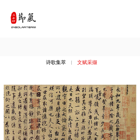
诗歌集萃
|
文赋采撷