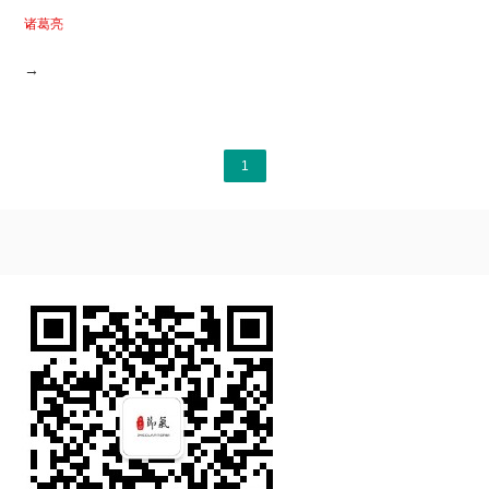
诸葛亮
→
1