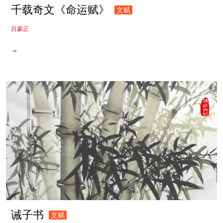
千载奇文《命运赋》
文赋
吕蒙正
→
诫子书
文赋