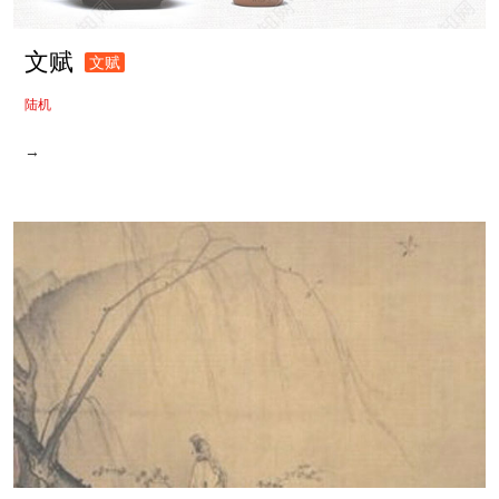
文赋
文赋
陆机
→